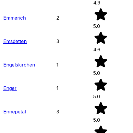
4.9
Emmerich
2
5.0
Emsdetten
3
4.6
Engelskirchen
1
5.0
Enger
1
5.0
Ennepetal
3
5.0