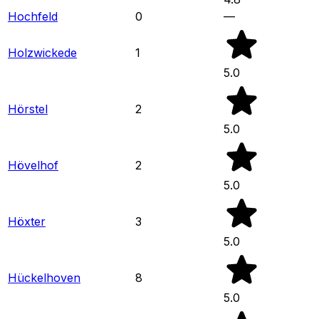
Hochfeld
0
—
Holzwickede
1
5.0
Hörstel
2
5.0
Hövelhof
2
5.0
Höxter
3
5.0
Hückelhoven
8
5.0