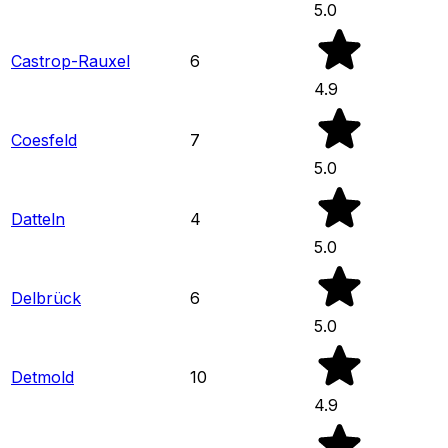
5.0
Castrop-Rauxel
6
4.9
Coesfeld
7
5.0
Datteln
4
5.0
Delbrück
6
5.0
Detmold
10
4.9