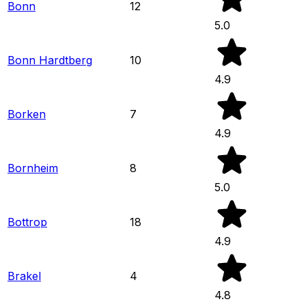
Bonn
12
5.0
Bonn Hardtberg
10
4.9
Borken
7
4.9
Bornheim
8
5.0
Bottrop
18
4.9
Brakel
4
4.8