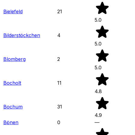
Bielefeld
21
5.0
Bilderstöckchen
4
5.0
Blomberg
2
5.0
Bocholt
11
4.8
Bochum
31
4.9
Bönen
0
—