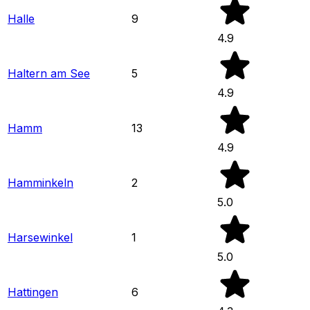
Halle
9
4.9
Haltern am See
5
4.9
Hamm
13
4.9
Hamminkeln
2
5.0
Harsewinkel
1
5.0
Hattingen
6