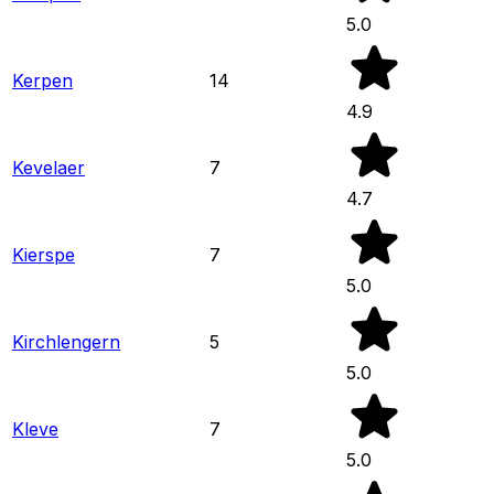
5.0
Kerpen
14
4.9
Kevelaer
7
4.7
Kierspe
7
5.0
Kirchlengern
5
5.0
Kleve
7
5.0