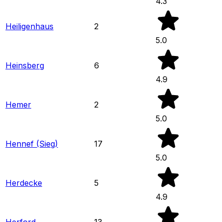
4.3
Heiligenhaus
2
5.0
Heinsberg
6
4.9
Hemer
2
5.0
Hennef (Sieg)
17
5.0
Herdecke
5
4.9
Herford
13