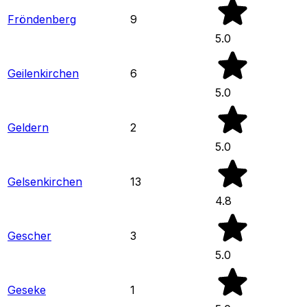
Fröndenberg
9
5.0
Geilenkirchen
6
5.0
Geldern
2
5.0
Gelsenkirchen
13
4.8
Gescher
3
5.0
Geseke
1