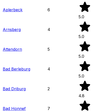
Aplerbeck
6
5.0
Arnsberg
4
5.0
Attendorn
5
5.0
Bad Berleburg
4
5.0
Bad Driburg
2
4.8
Bad Honnef
7