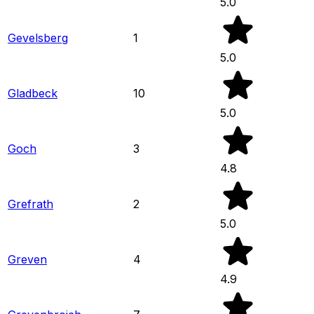
5.0
Gevelsberg
1
5.0
Gladbeck
10
5.0
Goch
3
4.8
Grefrath
2
5.0
Greven
4
4.9