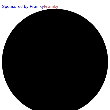
Sponsored by Framky
Framky