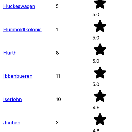
Hückeswagen
5
5.0
Humboldtkolonie
1
5.0
Hürth
8
5.0
Ibbenbueren
11
5.0
Iserlohn
10
4.9
Jüchen
3
4.8