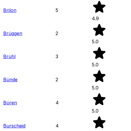
Brilon
5
4.9
Brüggen
2
5.0
Brühl
3
5.0
Bünde
2
5.0
Büren
4
5.0
Burscheid
4