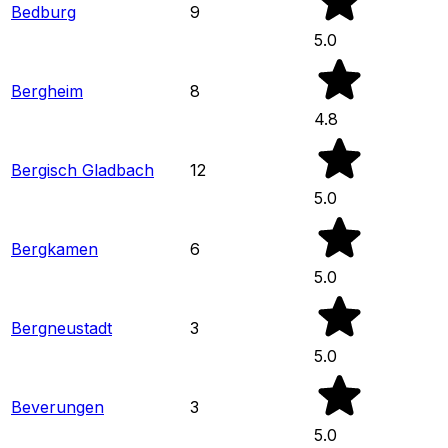
Bedburg
9
5.0
Bergheim
8
4.8
Bergisch Gladbach
12
5.0
Bergkamen
6
5.0
Bergneustadt
3
5.0
Beverungen
3
5.0