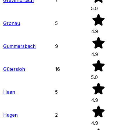
Grevenbroich
7
5.0
Gronau
5
4.9
Gummersbach
9
4.9
Gütersloh
16
5.0
Haan
5
4.9
Hagen
2
4.9