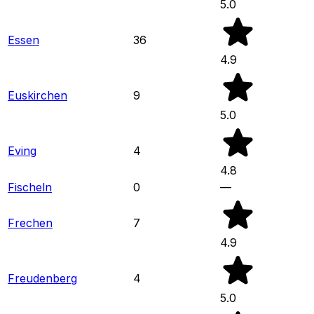
5.0
Essen
36
4.9
Euskirchen
9
5.0
Eving
4
4.8
Fischeln
0
—
Frechen
7
4.9
Freudenberg
4
5.0