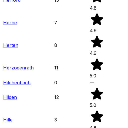
4.8
Herne
7
4.9
Herten
8
4.9
Herzogenrath
11
5.0
Hilchenbach
0
—
Hilden
12
5.0
Hille
3
4.8