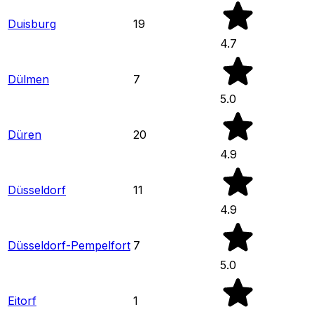
Duisburg
19
4.7
Dülmen
7
5.0
Düren
20
4.9
Düsseldorf
11
4.9
Düsseldorf-Pempelfort
7
5.0
Eitorf
1