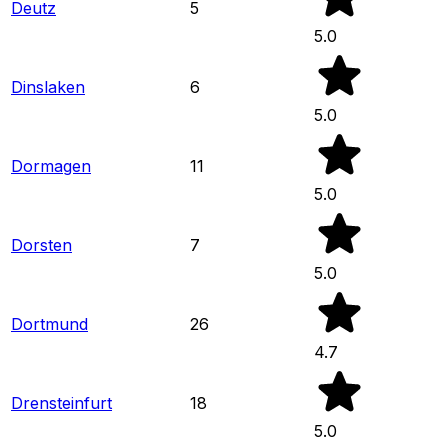
Deutz
5
5.0
Dinslaken
6
5.0
Dormagen
11
5.0
Dorsten
7
5.0
Dortmund
26
4.7
Drensteinfurt
18
5.0