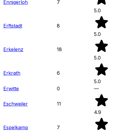
Ennigerloh
7
5.0
Erftstadt
8
5.0
Erkelenz
18
5.0
Erkrath
6
5.0
Erwitte
0
—
Eschweiler
11
4.9
Espelkamp
7