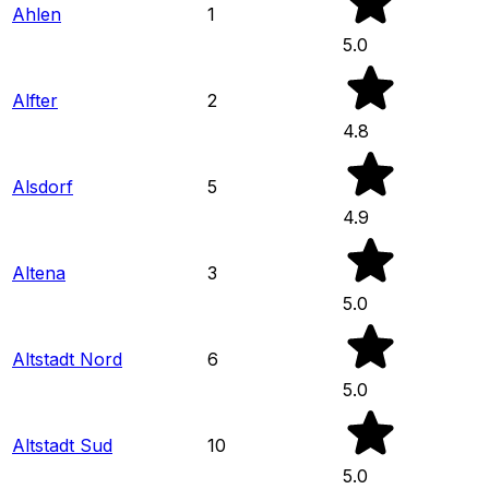
Ahlen
1
5.0
Alfter
2
4.8
Alsdorf
5
4.9
Altena
3
5.0
Altstadt Nord
6
5.0
Altstadt Sud
10
5.0