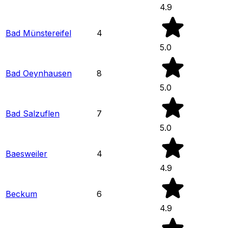
4.9
Bad Münstereifel
4
5.0
Bad Oeynhausen
8
5.0
Bad Salzuflen
7
5.0
Baesweiler
4
4.9
Beckum
6
4.9