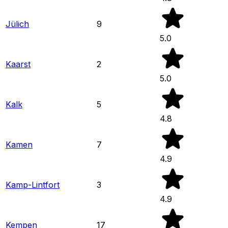
Jülich
9
5.0
Kaarst
2
5.0
Kalk
5
4.8
Kamen
7
4.9
Kamp-Lintfort
3
4.9
Kempen
17