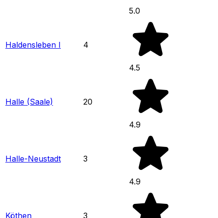
5.0
Haldensleben I
4
4.5
Halle (Saale)
20
4.9
Halle-Neustadt
3
4.9
Köthen
3