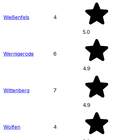
Weißenfels
4
5.0
Wernigerode
6
4.9
Wittenberg
7
4.9
Wolfen
4