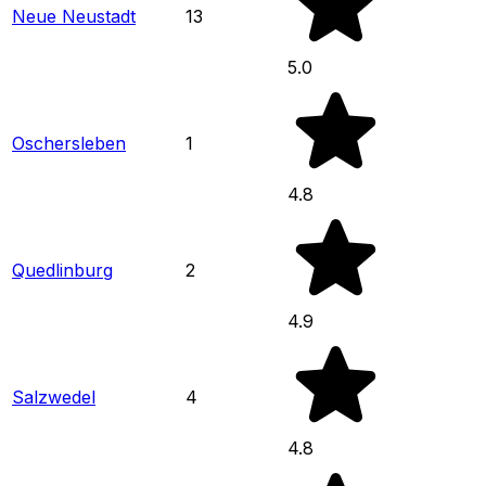
Neue Neustadt
13
5.0
Oschersleben
1
4.8
Quedlinburg
2
4.9
Salzwedel
4
4.8