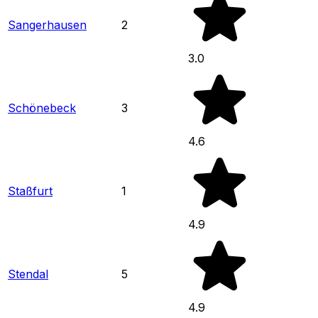
Sangerhausen
2
3.0
Schönebeck
3
4.6
Staßfurt
1
4.9
Stendal
5
4.9