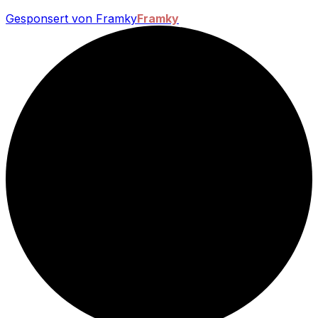
Gesponsert von Framky
Framky