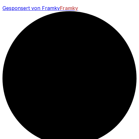
Gesponsert von Framky
Framky