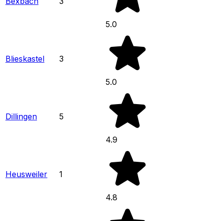
Bexbach
3
5.0
Blieskastel
3
5.0
Dillingen
5
4.9
Heusweiler
1
4.8