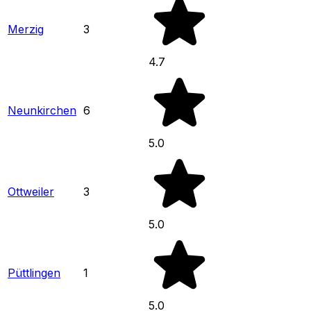
Merzig
3
4.7
Neunkirchen
6
5.0
Ottweiler
3
5.0
Püttlingen
1
5.0