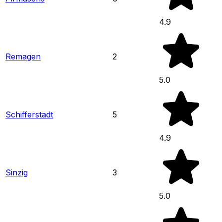
4.9
Remagen
2
5.0
Schifferstadt
5
4.9
Sinzig
3
5.0