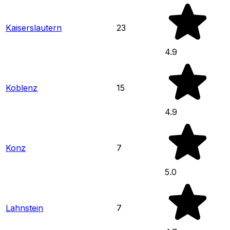
Kaiserslautern
23
4.9
Koblenz
15
4.9
Konz
7
5.0
Lahnstein
7