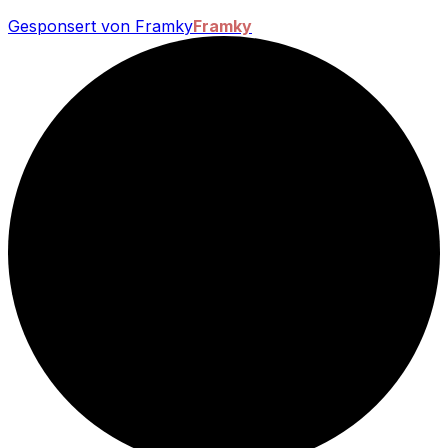
Gesponsert von Framky
Framky