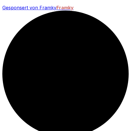
Gesponsert von Framky
Framky