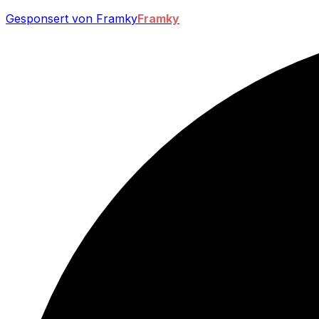
Gesponsert von Framky
Framky