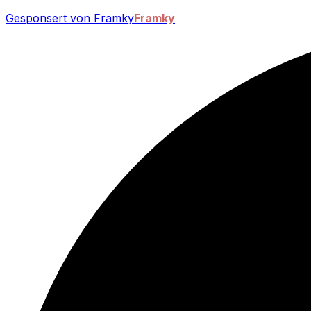
Gesponsert von Framky
Framky