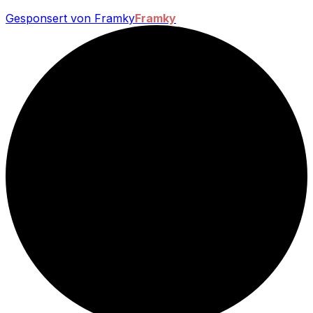
Gesponsert von Framky
Framky