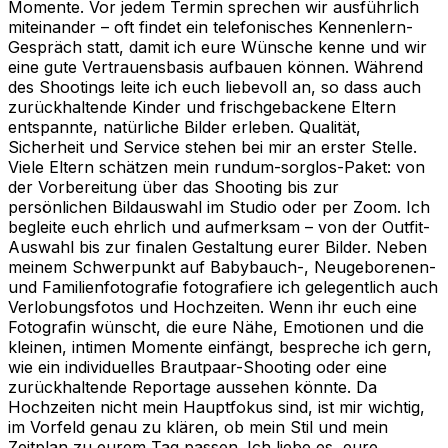
Momente. Vor jedem Termin sprechen wir ausführlich
miteinander – oft findet ein telefonisches Kennenlern-
Gespräch statt, damit ich eure Wünsche kenne und wir
eine gute Vertrauensbasis aufbauen können. Während
des Shootings leite ich euch liebevoll an, so dass auch
zurückhaltende Kinder und frischgebackene Eltern
entspannte, natürliche Bilder erleben. Qualität,
Sicherheit und Service stehen bei mir an erster Stelle.
Viele Eltern schätzen mein rundum-sorglos-Paket: von
der Vorbereitung über das Shooting bis zur
persönlichen Bildauswahl im Studio oder per Zoom. Ich
begleite euch ehrlich und aufmerksam – von der Outfit-
Auswahl bis zur finalen Gestaltung eurer Bilder. Neben
meinem Schwerpunkt auf Babybauch-, Neugeborenen-
und Familienfotografie fotografiere ich gelegentlich auch
Verlobungsfotos und Hochzeiten. Wenn ihr euch eine
Fotografin wünscht, die eure Nähe, Emotionen und die
kleinen, intimen Momente einfängt, bespreche ich gern,
wie ein individuelles Brautpaar-Shooting oder eine
zurückhaltende Reportage aussehen könnte. Da
Hochzeiten nicht mein Hauptfokus sind, ist mir wichtig,
im Vorfeld genau zu klären, ob mein Stil und mein
Zeitplan zu eurem Tag passen. Ich liebe es, eure