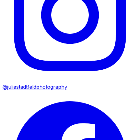
@juliastadtfeldphotography