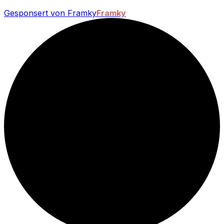
Gesponsert von Framky
Framky