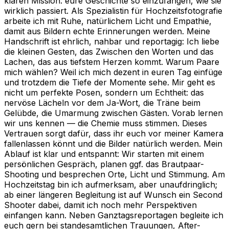
klaren Mission: eure Geschichte so einzufangen, wie sie
wirklich passiert. Als Spezialistin für Hochzeitsfotografie
arbeite ich mit Ruhe, natürlichem Licht und Empathie,
damit aus Bildern echte Erinnerungen werden. Meine
Handschrift ist ehrlich, nahbar und reportagig: Ich liebe
die kleinen Gesten, das Zwischen den Worten und das
Lachen, das aus tiefstem Herzen kommt. Warum Paare
mich wählen? Weil ich mich dezent in euren Tag einfüge
und trotzdem die Tiefe der Momente sehe. Mir geht es
nicht um perfekte Posen, sondern um Echtheit: das
nervöse Lächeln vor dem Ja-Wort, die Träne beim
Gelübde, die Umarmung zwischen Gästen. Vorab lernen
wir uns kennen — die Chemie muss stimmen. Dieses
Vertrauen sorgt dafür, dass ihr euch vor meiner Kamera
fallenlassen könnt und die Bilder natürlich werden. Mein
Ablauf ist klar und entspannt: Wir starten mit einem
persönlichen Gespräch, planen ggf. das Brautpaar-
Shooting und besprechen Orte, Licht und Stimmung. Am
Hochzeitstag bin ich aufmerksam, aber unaufdringlich;
ab einer längeren Begleitung ist auf Wunsch ein Second
Shooter dabei, damit ich noch mehr Perspektiven
einfangen kann. Neben Ganztagsreportagen begleite ich
euch gern bei standesamtlichen Trauungen, After-