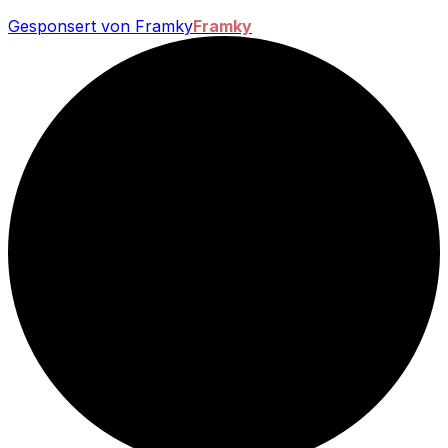
Gesponsert von Framky
Framky