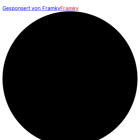
Gesponsert von Framky
Framky