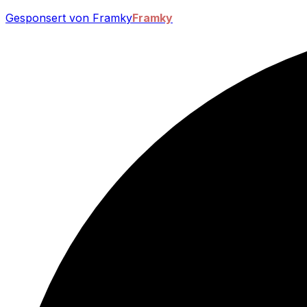
Gesponsert von Framky
Framky