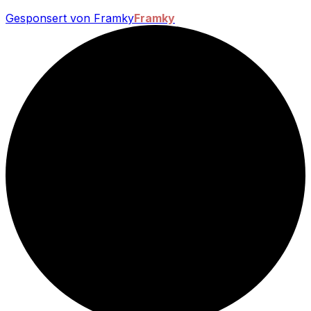
Gesponsert von Framky
Framky