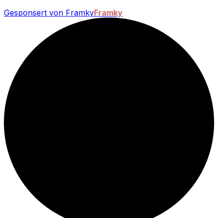
Gesponsert von Framky
Framky