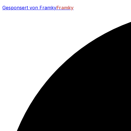
Gesponsert von Framky
Framky