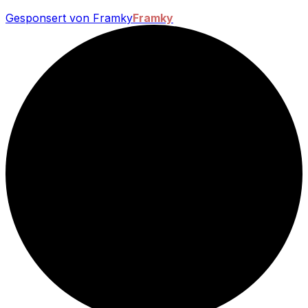
Gesponsert von Framky
Framky