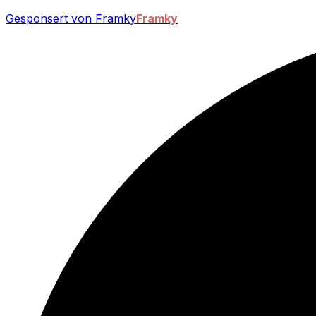
Gesponsert von Framky
Framky