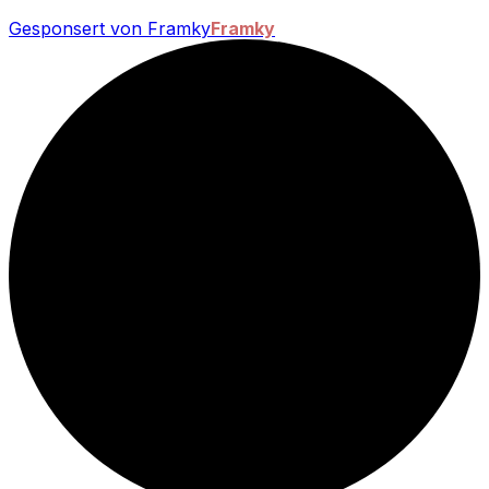
Gesponsert von Framky
Framky