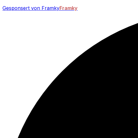
Gesponsert von Framky
Framky