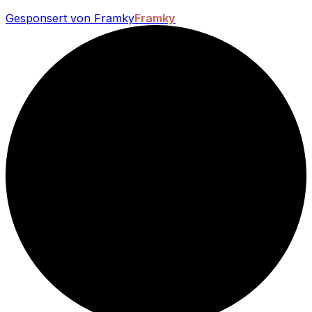
Gesponsert von Framky
Framky