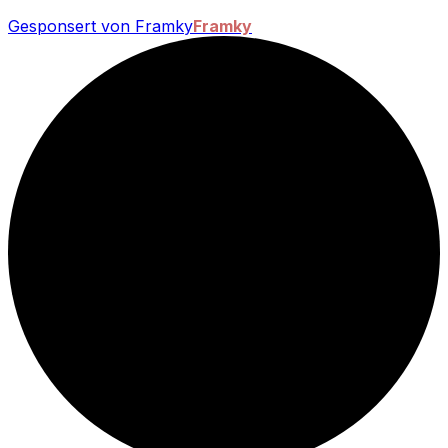
Gesponsert von Framky
Framky