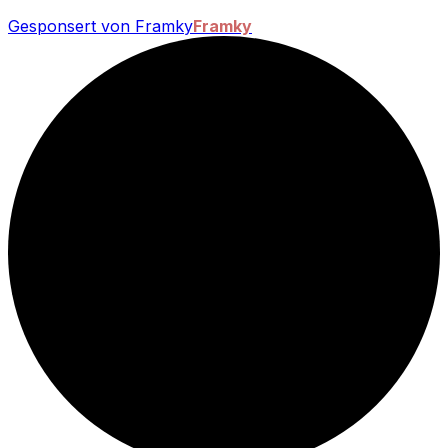
Gesponsert von Framky
Framky