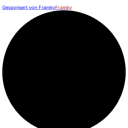
Gesponsert von Framky
Framky