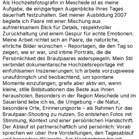
Als Hochzeitsfotografin in Meschede ist es meine
Aufgabe, die einzigartigen Augenblicke Ihres Tages
dauerhaft festzuhalten. Seit meiner Ausbildung 2007
begleite ich Paare mit einer Mischung aus
aufmerksamem Blick für Details, respektvoller
Zurückhaltung und einem Gespür für echte Emotionen.
Meine Arbeit richtet sich an Paare, die natürliche,
ehrliche Bilder wünschen – Reportagen, die den Tag so
zeigen, wie er war, und intime Porträts, die die
Persönlichkeit des Brautpaares widerspiegeln. Mein Stil
verbindet dokumentarische Hochzeitsreportage mit
einfühlsamen Inszenierungen: Ich arbeite vorzugsweise
unaufdringlich und beobachtend, um spontane
Momente einzufangen, greife aber aktiv ein, wenn
kleine, stille Bildsituationen das Beste aus Ihnen
herausholen. Besonders in der Region Meschede und im
Sauerland liebe ich es, die Umgebung – die Natur,
besondere Orte, Erinnerungsorte – als Rahmen für das
Brautpaar‑Shooting zu nutzen. So entstehen Fotos mit
Stimmung, Kontext und einer persönlichen Handschrift.
Der Ablauf ist partnerschaftlich und persönlich: Vorab
sprechen wir über Ihre Vorstellungen, den Tagesablauf
und besondere Wünsche. Am Hochzeitstag bin ich