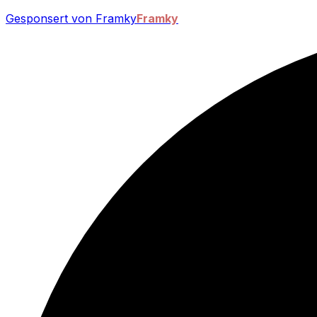
Gesponsert von Framky
Framky