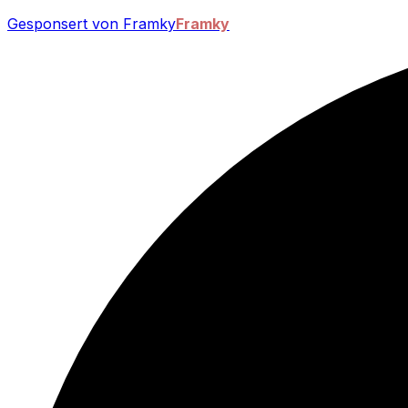
Gesponsert von Framky
Framky