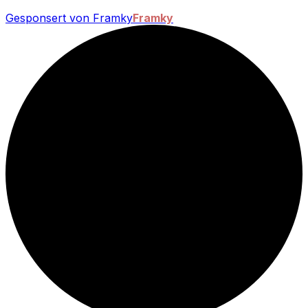
Gesponsert von Framky
Framky