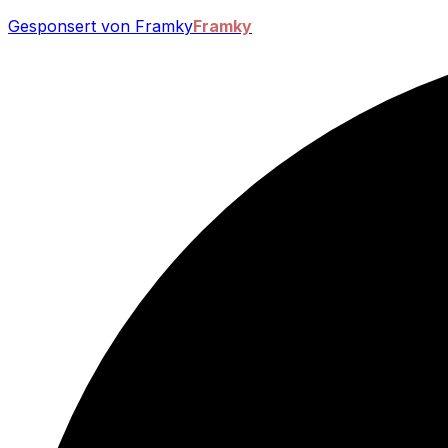
Gesponsert von Framky
Framky