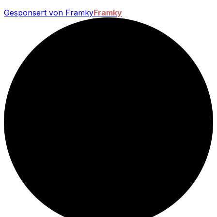
Gesponsert von Framky
Framky