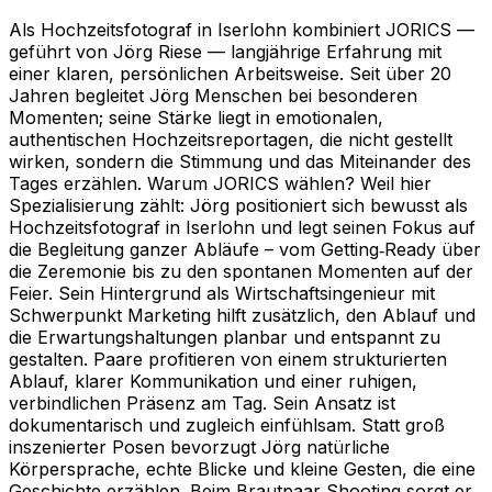
Als Hochzeitsfotograf in Iserlohn kombiniert JORICS —
geführt von Jörg Riese — langjährige Erfahrung mit
einer klaren, persönlichen Arbeitsweise. Seit über 20
Jahren begleitet Jörg Menschen bei besonderen
Momenten; seine Stärke liegt in emotionalen,
authentischen Hochzeitsreportagen, die nicht gestellt
wirken, sondern die Stimmung und das Miteinander des
Tages erzählen. Warum JORICS wählen? Weil hier
Spezialisierung zählt: Jörg positioniert sich bewusst als
Hochzeitsfotograf in Iserlohn und legt seinen Fokus auf
die Begleitung ganzer Abläufe – vom Getting‑Ready über
die Zeremonie bis zu den spontanen Momenten auf der
Feier. Sein Hintergrund als Wirtschaftsingenieur mit
Schwerpunkt Marketing hilft zusätzlich, den Ablauf und
die Erwartungshaltungen planbar und entspannt zu
gestalten. Paare profitieren von einem strukturierten
Ablauf, klarer Kommunikation und einer ruhigen,
verbindlichen Präsenz am Tag. Sein Ansatz ist
dokumentarisch und zugleich einfühlsam. Statt groß
inszenierter Posen bevorzugt Jörg natürliche
Körpersprache, echte Blicke und kleine Gesten, die eine
Geschichte erzählen. Beim Brautpaar‑Shooting sorgt er