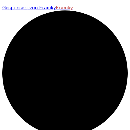
Gesponsert von Framky
Framky