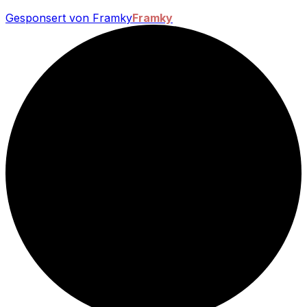
Gesponsert von Framky
Framky