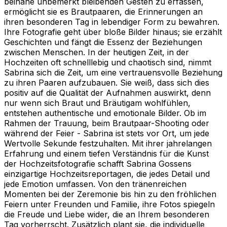
beinahe unbemerkt bleibenden Gesten zu erfassen,
ermöglicht sie es Brautpaaren, die Erinnerungen an
ihren besonderen Tag in lebendiger Form zu bewahren.
Ihre Fotografie geht über bloße Bilder hinaus; sie erzählt
Geschichten und fängt die Essenz der Beziehungen
zwischen Menschen. In der heutigen Zeit, in der
Hochzeiten oft schnelllebig und chaotisch sind, nimmt
Sabrina sich die Zeit, um eine vertrauensvolle Beziehung
zu ihren Paaren aufzubauen. Sie weiß, dass sich dies
positiv auf die Qualität der Aufnahmen auswirkt, denn
nur wenn sich Braut und Bräutigam wohlfühlen,
entstehen authentische und emotionale Bilder. Ob im
Rahmen der Trauung, beim Brautpaar-Shooting oder
während der Feier - Sabrina ist stets vor Ort, um jede
Wertvolle Sekunde festzuhalten. Mit ihrer jahrelangen
Erfahrung und einem tiefen Verständnis für die Kunst
der Hochzeitsfotografie schafft Sabrina Gossens
einzigartige Hochzeitsreportagen, die jedes Detail und
jede Emotion umfassen. Von den tränenreichen
Momenten bei der Zeremonie bis hin zu den fröhlichen
Feiern unter Freunden und Familie, ihre Fotos spiegeln
die Freude und Liebe wider, die an Ihrem besonderen
Tag vorherrscht. Zusätzlich plant sie, die individuelle