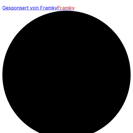
Gesponsert von Framky
Framky