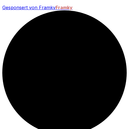
Gesponsert von Framky
Framky