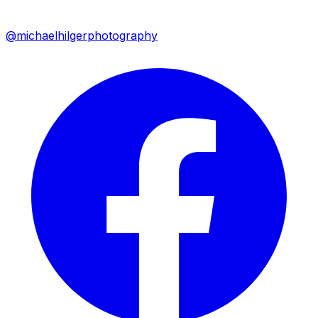
@michaelhilgerphotography