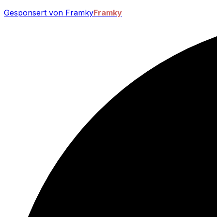
Gesponsert von Framky
Framky