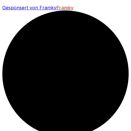
Gesponsert von Framky
Framky