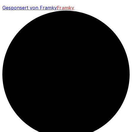
Gesponsert von Framky
Framky