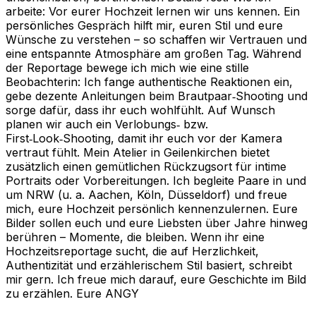
arbeite: Vor eurer Hochzeit lernen wir uns kennen. Ein
persönliches Gespräch hilft mir, euren Stil und eure
Wünsche zu verstehen – so schaffen wir Vertrauen und
eine entspannte Atmosphäre am großen Tag. Während
der Reportage bewege ich mich wie eine stille
Beobachterin: Ich fange authentische Reaktionen ein,
gebe dezente Anleitungen beim Brautpaar‑Shooting und
sorge dafür, dass ihr euch wohlfühlt. Auf Wunsch
planen wir auch ein Verlobungs‑ bzw.
First‑Look‑Shooting, damit ihr euch vor der Kamera
vertraut fühlt. Mein Atelier in Geilenkirchen bietet
zusätzlich einen gemütlichen Rückzugsort für intime
Portraits oder Vorbereitungen. Ich begleite Paare in und
um NRW (u. a. Aachen, Köln, Düsseldorf) und freue
mich, eure Hochzeit persönlich kennenzulernen. Eure
Bilder sollen euch und eure Liebsten über Jahre hinweg
berühren – Momente, die bleiben. Wenn ihr eine
Hochzeitsreportage sucht, die auf Herzlichkeit,
Authentizität und erzählerischem Stil basiert, schreibt
mir gern. Ich freue mich darauf, eure Geschichte im Bild
zu erzählen. Eure ANGY