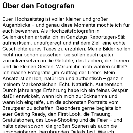
Über den Fotografen
Euer Hochzeitstag ist voller kleiner und großer
Augenblicke – und genau diese Momente möchte ich für
euch bewahren. Als Hochzeitsfotografin in
Geilenkirchen arbeite ich im Ganztags-Reportagen‑Stil:
aufmerksam, unaufgeregt und mit dem Ziel, eine echte
Geschichte eures Tages zu erzählen. Meine Bilder sollen
nicht nur schön aussehen, sie sollen euch später
zurückversetzen in die Gefühle, das Lachen, die Tränen
und die kleinen Gesten. Warum ihr mich wählen solltet?
Ich mache Fotografie „im Auftrag der Liebe“. Mein
Ansatz ist ehrlich, natürlich und authentisch – ganz in
meinem Markenzeichen: Echt. Natürlich. Authentisch.
Durch jahrelange Erfahrung habe ich ein feines Gespür
dafür entwickelt, wann ich mich zurücknehme und
wann ich eingreife, um die schönsten Portraits vom
Brautpaar zu schaffen. Besonders gerne begleite ich
euer Getting Ready, den First‑Look, die Trauung,
Gratulationen, das Love‑Shooting und die Feier – und
halte dabei sowohl die großen Szenen als auch die
unscheinbaren, berührenden Details fest. Wie ich