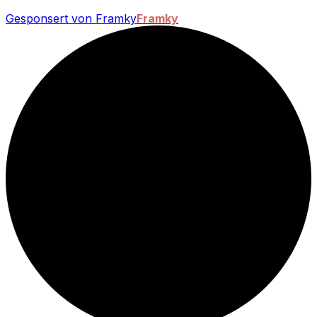
Gesponsert von Framky
Framky