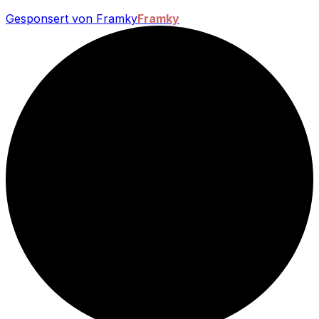
Gesponsert von Framky
Framky