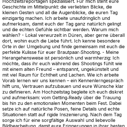
Hochzeitsreportagen spezialisiert. Für mich steht eure
Geschichte im Mittelpunkt: die verliebten Blicke, die
kleinen Gesten und all die Augenblicke, die euren Tag
einzigartig machen. Ich arbeite unaufdringlich und
aufmerksam, damit euch der Tag ganz natürlich gelingt
und die echten Gefühle sichtbar werden. Warum mich
wählen? - Lokal verwurzelt in Düren, aber gerne überall
dort, wohin euch die Liebe führt. Ich kenne besondere
Orte in der Umgebung und finde gemeinsam mit euch die
perfekte Kulisse für euer Brautpaar‑Shooting. - Meine
Herangehensweise ist persönlich und warmherzig: Ich
möchte, dass ihr euch während des Shootings fühlt wie
mit einem alten Freund – entspannt, ungekünstelt und
mit viel Raum für Echtheit und Lachen. Wie ich arbeite
Vorab lernen wir uns kennen – ein Kennenlerngespräch
hilft uns, Vertrauen aufzubauen und eure Wünsche klar
zu definieren. Am Hochzeitstag begleite ich euch diskret
und aufmerksam: vom Getting‑Ready über die Trauung
bis hin zu den emotionalen Momenten beim Fest. Dabei
setze ich auf natürliche Posen, feine Details und echte
Situationen statt auf rigide Inszenierung. Nach dem Tag
sorge ich für eine sorgfältige Auswahl und liebevolle
Bildbearbeitung, damit eure Erinnerungen in ihrer besten