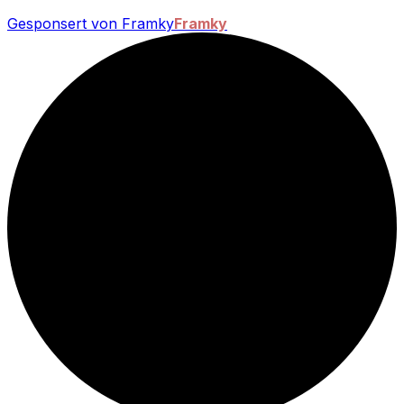
Gesponsert von Framky
Framky