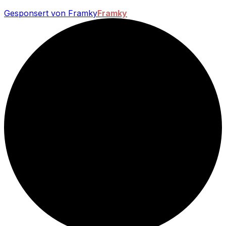
Gesponsert von Framky
Framky