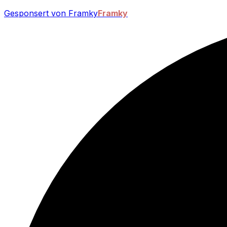
Gesponsert von Framky
Framky