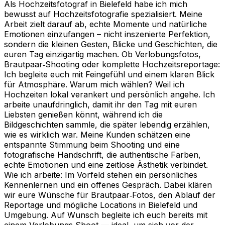
Als Hochzeitsfotograf in Bielefeld habe ich mich
bewusst auf Hochzeitsfotografie spezialisiert. Meine
Arbeit zielt darauf ab, echte Momente und natürliche
Emotionen einzufangen – nicht inszenierte Perfektion,
sondern die kleinen Gesten, Blicke und Geschichten, die
euren Tag einzigartig machen. Ob Verlobungsfotos,
Brautpaar‑Shooting oder komplette Hochzeitsreportage:
Ich begleite euch mit Feingefühl und einem klaren Blick
für Atmosphäre. Warum mich wählen? Weil ich
Hochzeiten lokal verankert und persönlich angehe. Ich
arbeite unaufdringlich, damit ihr den Tag mit euren
Liebsten genießen könnt, während ich die
Bildgeschichten sammle, die später lebendig erzählen,
wie es wirklich war. Meine Kunden schätzen eine
entspannte Stimmung beim Shooting und eine
fotografische Handschrift, die authentische Farben,
echte Emotionen und eine zeitlose Ästhetik verbindet.
Wie ich arbeite: Im Vorfeld stehen ein persönliches
Kennenlernen und ein offenes Gespräch. Dabei klären
wir eure Wünsche für Brautpaar‑Fotos, den Ablauf der
Reportage und mögliche Locations in Bielefeld und
Umgebung. Auf Wunsch begleite ich euch bereits mit
einem Verlobungs‑Shoot — ideal, um sich vor der