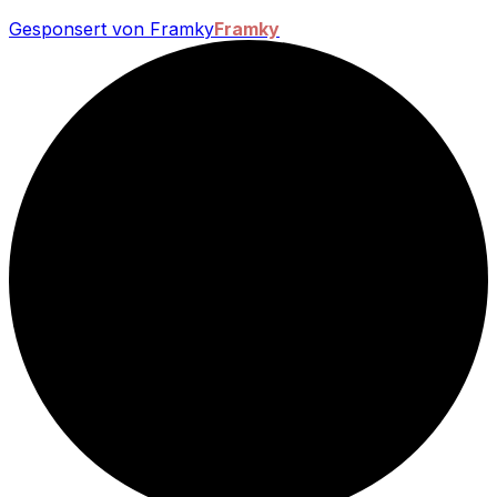
Gesponsert von Framky
Framky