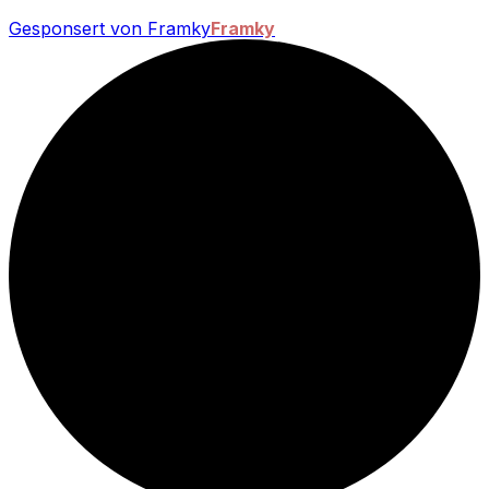
Gesponsert von Framky
Framky