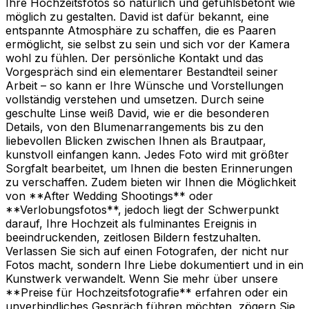
Ihre Hochzeitsfotos so natürlich und gefühlsbetont wie
möglich zu gestalten. David ist dafür bekannt, eine
entspannte Atmosphäre zu schaffen, die es Paaren
ermöglicht, sie selbst zu sein und sich vor der Kamera
wohl zu fühlen. Der persönliche Kontakt und das
Vorgespräch sind ein elementarer Bestandteil seiner
Arbeit – so kann er Ihre Wünsche und Vorstellungen
vollständig verstehen und umsetzen. Durch seine
geschulte Linse weiß David, wie er die besonderen
Details, von den Blumenarrangements bis zu den
liebevollen Blicken zwischen Ihnen als Brautpaar,
kunstvoll einfangen kann. Jedes Foto wird mit größter
Sorgfalt bearbeitet, um Ihnen die besten Erinnerungen
zu verschaffen. Zudem bieten wir Ihnen die Möglichkeit
von **After Wedding Shootings** oder
**Verlobungsfotos**, jedoch liegt der Schwerpunkt
darauf, Ihre Hochzeit als fulminantes Ereignis in
beeindruckenden, zeitlosen Bildern festzuhalten.
Verlassen Sie sich auf einen Fotografen, der nicht nur
Fotos macht, sondern Ihre Liebe dokumentiert und in ein
Kunstwerk verwandelt. Wenn Sie mehr über unsere
**Preise für Hochzeitsfotografie** erfahren oder ein
unverbindliches Gespräch führen möchten, zögern Sie