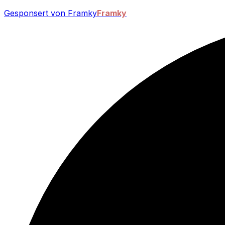
Gesponsert von Framky
Framky