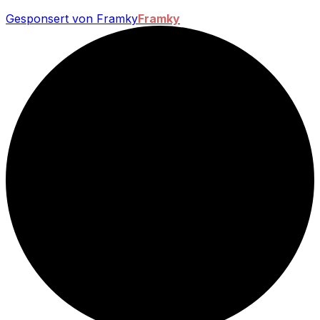
Gesponsert von Framky
Framky