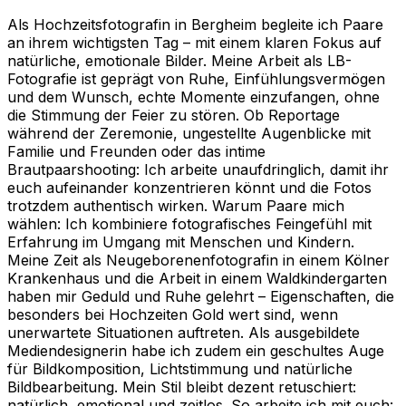
Als Hochzeitsfotografin in Bergheim begleite ich Paare
an ihrem wichtigsten Tag – mit einem klaren Fokus auf
natürliche, emotionale Bilder. Meine Arbeit als LB-
Fotografie ist geprägt von Ruhe, Einfühlungsvermögen
und dem Wunsch, echte Momente einzufangen, ohne
die Stimmung der Feier zu stören. Ob Reportage
während der Zeremonie, ungestellte Augenblicke mit
Familie und Freunden oder das intime
Brautpaarshooting: Ich arbeite unaufdringlich, damit ihr
euch aufeinander konzentrieren könnt und die Fotos
trotzdem authentisch wirken. Warum Paare mich
wählen: Ich kombiniere fotografisches Feingefühl mit
Erfahrung im Umgang mit Menschen und Kindern.
Meine Zeit als Neugeborenenfotografin in einem Kölner
Krankenhaus und die Arbeit in einem Waldkindergarten
haben mir Geduld und Ruhe gelehrt – Eigenschaften, die
besonders bei Hochzeiten Gold wert sind, wenn
unerwartete Situationen auftreten. Als ausgebildete
Mediendesignerin habe ich zudem ein geschultes Auge
für Bildkomposition, Lichtstimmung und natürliche
Bildbearbeitung. Mein Stil bleibt dezent retuschiert:
natürlich, emotional und zeitlos. So arbeite ich mit euch: