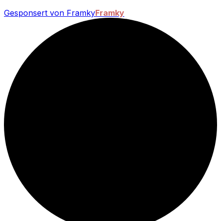
Gesponsert von Framky
Framky