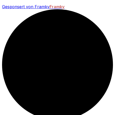
Gesponsert von Framky
Framky