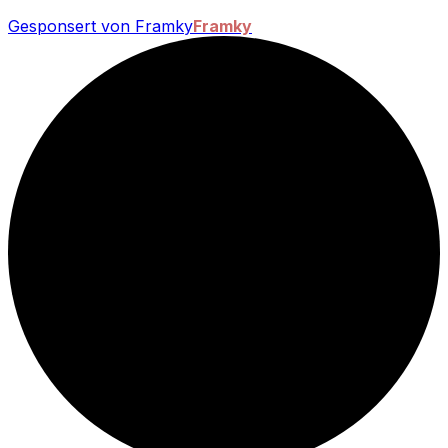
Gesponsert von Framky
Framky