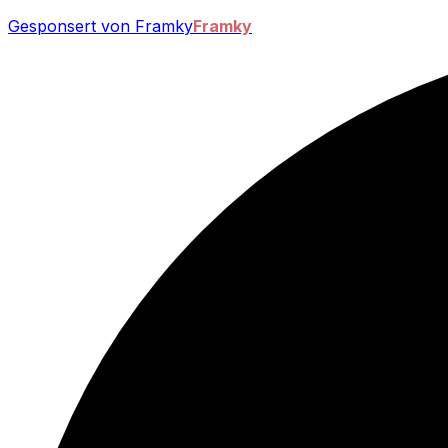
Gesponsert von Framky
Framky