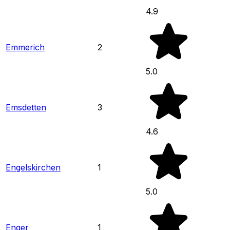
4.9
Emmerich
2
5.0
Emsdetten
3
4.6
Engelskirchen
1
5.0
Enger
1