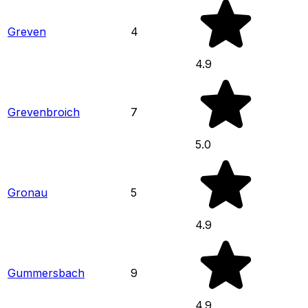
Greven
4
4.9
Grevenbroich
7
5.0
Gronau
5
4.9
Gummersbach
9
4.9