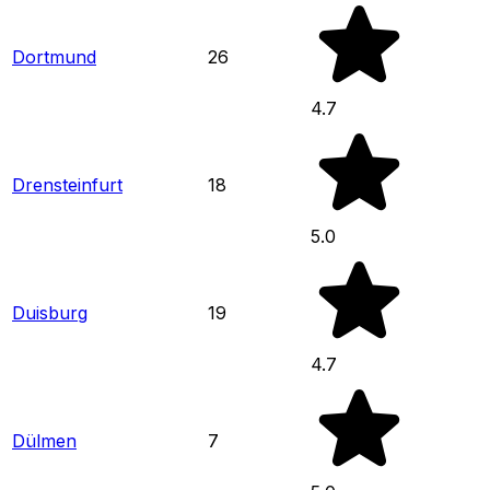
Dortmund
26
4.7
Drensteinfurt
18
5.0
Duisburg
19
4.7
Dülmen
7