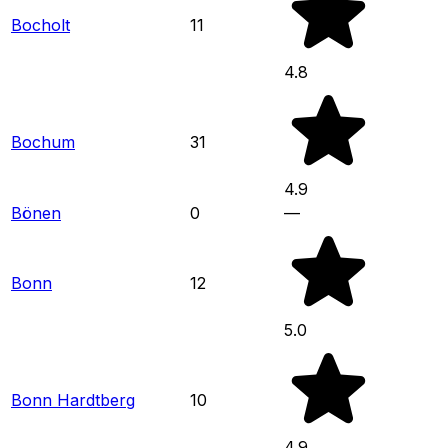
Bocholt
11
4.8
Bochum
31
4.9
Bönen
0
—
Bonn
12
5.0
Bonn Hardtberg
10
4.9