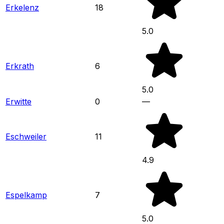
Erkelenz
18
5.0
Erkrath
6
5.0
Erwitte
0
—
Eschweiler
11
4.9
Espelkamp
7
5.0