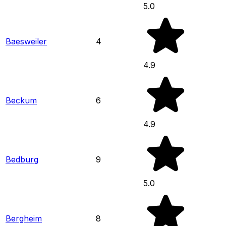
5.0
Baesweiler
4
4.9
Beckum
6
4.9
Bedburg
9
5.0
Bergheim
8