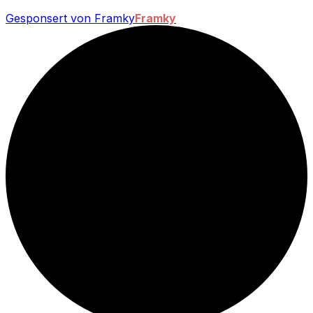
Gesponsert von Framky
Framky