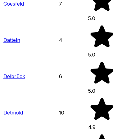
Coesfeld
7
5.0
Datteln
4
5.0
Delbrück
6
5.0
Detmold
10
4.9