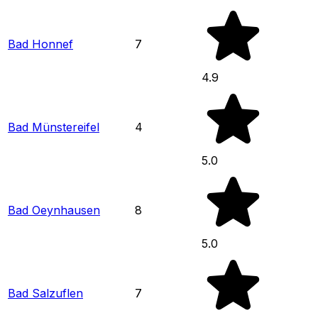
Bad Honnef
7
4.9
Bad Münstereifel
4
5.0
Bad Oeynhausen
8
5.0
Bad Salzuflen
7