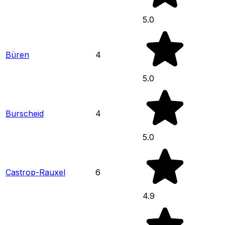
5.0
Büren
4
5.0
Burscheid
4
5.0
Castrop-Rauxel
6
4.9