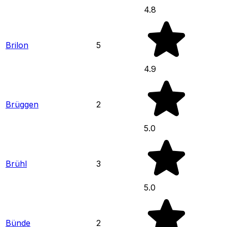
4.8
Brilon
5
4.9
Brüggen
2
5.0
Brühl
3
5.0
Bünde
2