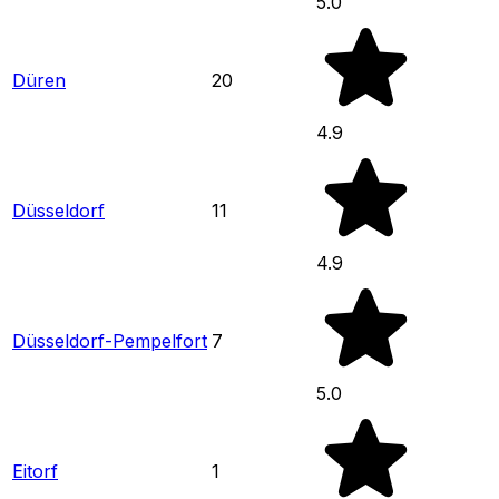
5.0
Düren
20
4.9
Düsseldorf
11
4.9
Düsseldorf-Pempelfort
7
5.0
Eitorf
1