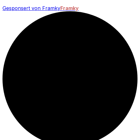
Gesponsert von Framky
Framky